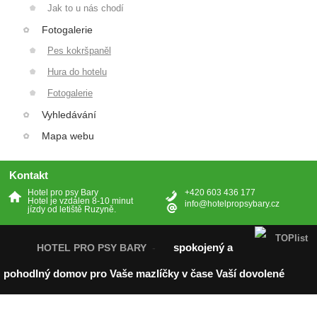
Jak to u nás chodí
Fotogalerie
Pes kokršpaněl
Hura do hotelu
Fotogalerie
Vyhledávání
Mapa webu
Kontakt
Hotel pro psy Bary
+420 603 436 177
Hotel je vzdálen 8-10 minut
info@hotelpropsybary.cz
jízdy od letiště Ruzyně.
spokojený a
HOTEL PRO PSY BARY
-
pohodlný domov pro Vaše mazlíčky v čase Vaší dovolené