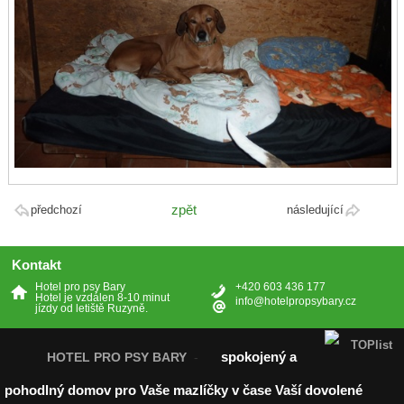
zpět
předchozí
následující
Kontakt
Hotel pro psy Bary
+420 603 436 177
Hotel je vzdálen 8-10 minut
info@hotelpropsybary.cz
jízdy od letiště Ruzyně.
spokojený a
HOTEL PRO PSY BARY
-
pohodlný domov pro Vaše mazlíčky v čase Vaší dovolené