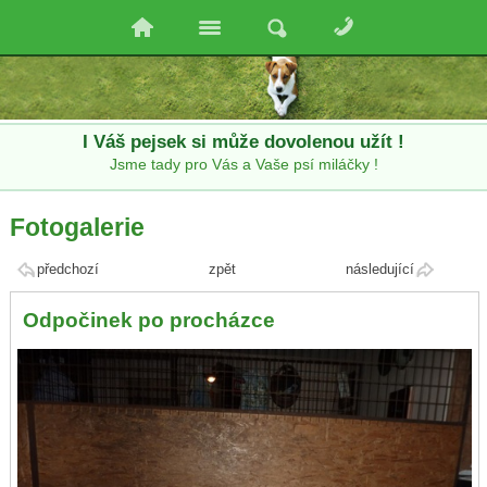
I Váš pejsek si může dovolenou užít !
Jsme tady pro Vás a Vaše psí miláčky !
Fotogalerie
předchozí
zpět
následující
Odpočinek po procházce