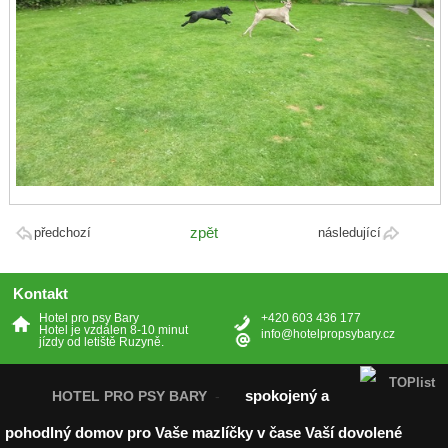
zpět
předchozí
následující
Kontakt
Hotel pro psy Bary
+420 603 436 177
Hotel je vzdálen 8-10 minut
info@hotelpropsybary.cz
jízdy od letiště Ruzyně.
spokojený a
HOTEL PRO PSY BARY
-
pohodlný domov pro Vaše mazlíčky v čase Vaší dovolené