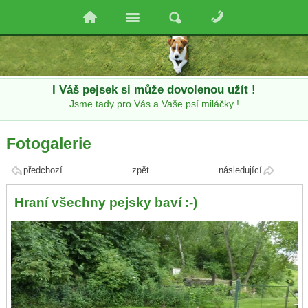
I Váš pejsek si může dovolenou užít !
Jsme tady pro Vás a Vaše psí miláčky !
Fotogalerie
předchozí
zpět
následující
Hraní všechny pejsky baví :-)