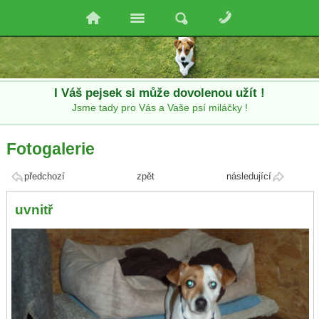
I Váš pejsek si může dovolenou užít !
Jsme tady pro Vás a Vaše psí miláčky !
Fotogalerie
předchozí
zpět
následující
uvnitř