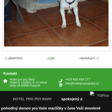
zpět
předchozí
následující
Kontakt
Hotel pro psy Bary
+420 603 436 177
Hotel je vzdálen 8-10 minut
info@hotelpropsybary.cz
jízdy od letiště Ruzyně.
spokojený a
HOTEL PRO PSY BARY
-
pohodlný domov pro Vaše mazlíčky v čase Vaší dovolené